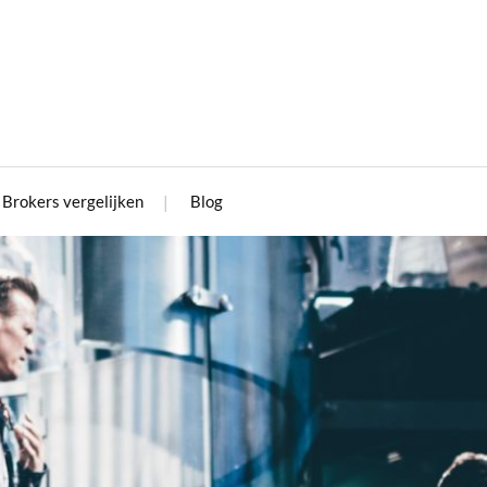
Brokers vergelijken
Blog