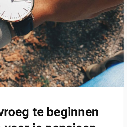
vroeg te beginnen