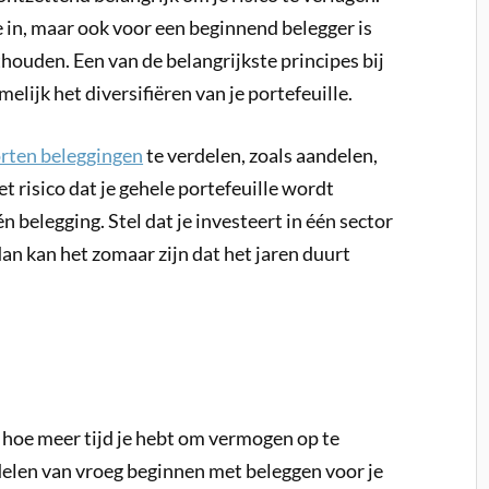
 in, maar ook voor een beginnend belegger is
houden. Een van de belangrijkste principes bij
elijk het diversifiëren van je portefeuille.
orten beleggingen
te verdelen, zoals aandelen,
et risico dat je gehele portefeuille wordt
n belegging. Stel dat je investeert in één sector
an kan het zomaar zijn dat het jaren duurt
 hoe meer tijd je hebt om vermogen op te
elen van vroeg beginnen met beleggen voor je