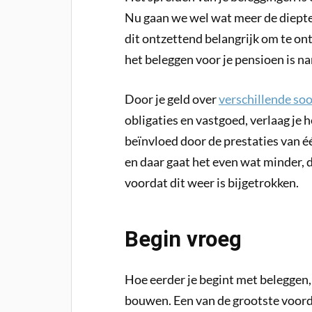
Nu gaan we wel wat meer de diepte
dit ontzettend belangrijk om te ont
het beleggen voor je pensioen is nam
Door je geld over
verschillende so
obligaties en vastgoed, verlaag je h
beïnvloed door de prestaties van éé
en daar gaat het even wat minder, d
voordat dit weer is bijgetrokken.
Begin vroeg
Hoe eerder je begint met beleggen,
bouwen. Een van de grootste voord