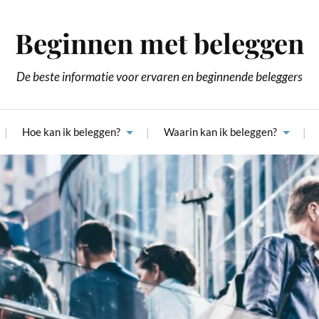
Beginnen met beleggen
De beste informatie voor ervaren en beginnende beleggers
Hoe kan ik beleggen?
Waarin kan ik beleggen?