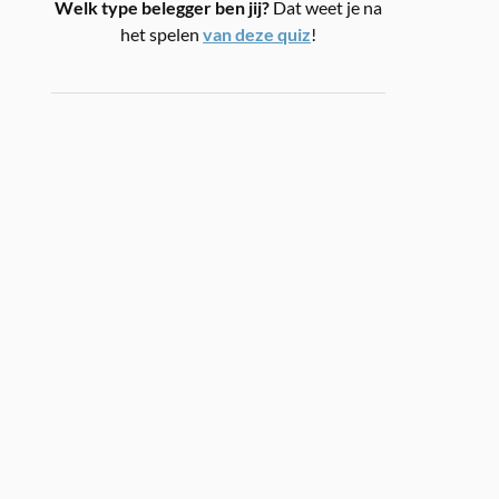
Welk type belegger ben jij?
Dat weet je na
het spelen
van deze quiz
!