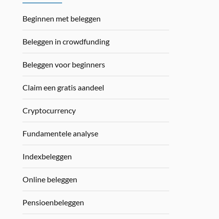
Beginnen met beleggen
Beleggen in crowdfunding
Beleggen voor beginners
Claim een gratis aandeel
Cryptocurrency
Fundamentele analyse
Indexbeleggen
Online beleggen
Pensioenbeleggen