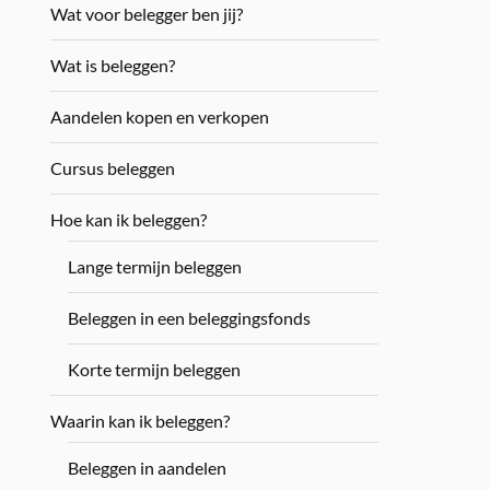
Wat voor belegger ben jij?
Wat is beleggen?
Aandelen kopen en verkopen
Cursus beleggen
Hoe kan ik beleggen?
Lange termijn beleggen
Beleggen in een beleggingsfonds
Korte termijn beleggen
Waarin kan ik beleggen?
Beleggen in aandelen