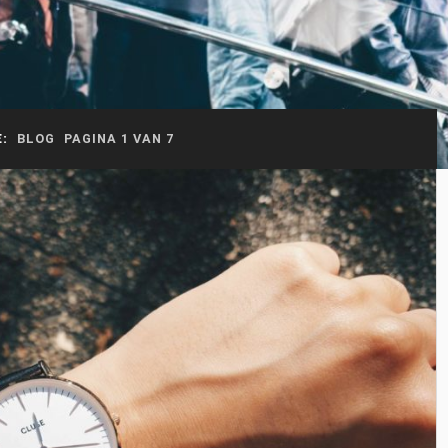
E:
BLOG
PAGINA 1 VAN 7