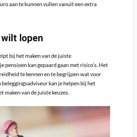
ro aan te kunnen vullen vanuit een extra
 wilt lopen
elpt bij het maken van de juiste
je pensioen kan gepaard gaan met risico’s. Het
ereidheid te kennen en te begrijpen wat voor
n beleggingsadviseur kan je helpen bij het
het maken van de juiste keuzes.