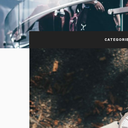
CATEGORI