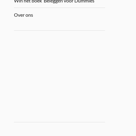
Win het boek ‘Beleggen voor Dummies’
Over ons